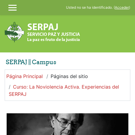
Salta al contenido principal
Usted no se ha identificado. (
Acceder
)
PANEL LATERAL
SERPAJ || Campus
Página Principal
Páginas del sitio
Curso: La Noviolencia Activa. Experiencias del
SERPAJ