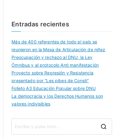
Entradas recientes
Más de 400 referentes de todo el país se
reunieron en la Mesa de Articulación de niñez
Preocupación y rechazo al DNU, la Ley
Ómnibus y al protocolo Anti manifestación
Proyecto sobre Represión y Resistencia
presentado por “Les pibes de Consti”
Folleto A3 Educación Popular sobre DNU
La democracia y los Derechos Humanos son
valores indivisibles