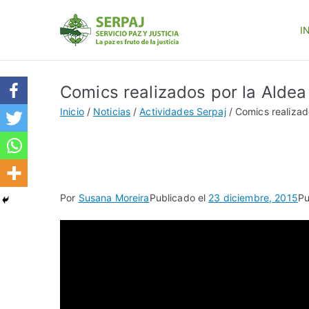
I
SERPAJ
Servicio Paz y Justicia
Comics realizados por la Aldea
Inicio
Noticias
Actividades Serpaj
Comics realizad
Por
Susana Moreira
Publicado el
23 diciembre, 2015
Pu