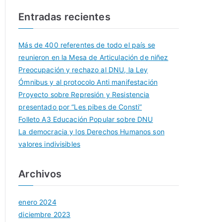
Entradas recientes
Más de 400 referentes de todo el país se
reunieron en la Mesa de Articulación de niñez
Preocupación y rechazo al DNU, la Ley
Ómnibus y al protocolo Anti manifestación
Proyecto sobre Represión y Resistencia
presentado por “Les pibes de Consti”
Folleto A3 Educación Popular sobre DNU
La democracia y los Derechos Humanos son
valores indivisibles
Archivos
enero 2024
diciembre 2023