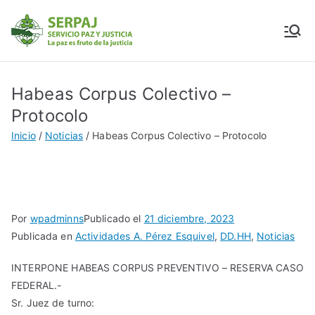
SERPAJ
Servicio Paz y Justicia
Habeas Corpus Colectivo –
Protocolo
Inicio
Noticias
Habeas Corpus Colectivo – Protocolo
Por
wpadminns
Publicado el
21 diciembre, 2023
Publicada en
Actividades A. Pérez Esquivel
,
DD.HH
,
Noticias
INTERPONE HABEAS CORPUS PREVENTIVO – RESERVA CASO
FEDERAL.-
Sr. Juez de turno: